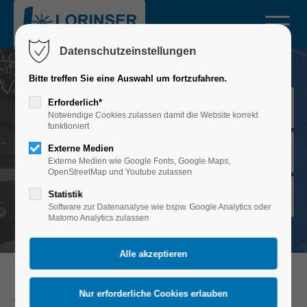
Login
Datenschutzeinstellungen
Benutzername
Bitte treffen Sie eine Auswahl um fortzufahren.
Erforderlich*
0
Notwendige Cookies zulassen damit die Website korrekt
funktioniert
Passwort
KONTAKT
Externe Medien
An
Externe Medien wie Google Fonts, Google Maps,
OpenStreetMap und Youtube zulassen
Statistik
K
Anmelden
Software zur Datenanalyse wie bspw. Google Analytics oder
Matomo Analytics zulassen
Register
|
Lost your password?
Support
Wir freuen uns auf Ihre Nachricht!